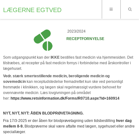
LÆGERNE EGTVED
2023/2024
RECEPTFORNYELSE
Som udgangspunkt kan der
IKKE
bestilles fast medicin via hjemmesiden. Det
tilstræbes, at recepter på fast medicin fornys i forbindelse med årskontroller i
lægehuset.
Vedr. stærk smertestillende medicin, beroligende medicin og
sovemedicin
kan receptudstedelse fremadrettet kun ske ved personligt
fremmøde i klinikken, og lægen skal regelmæssigt vurdere behovet for
ovennævnte medicin. Læs lovgivningen på området
her:
https://www.retsinformation.dk/Forms/R0710.aspx?id=160914
NYT, NYT, NYT: ÅBEN BLODPRØVETAGNING.
Fra 17/3-2025 er der åben for blodprøvetagning uden tidsbestilling
hver dag
mellem 8-9.
Blodprøverne skal være aftalte med lægen, sygehuset eller andre
speciallæger.