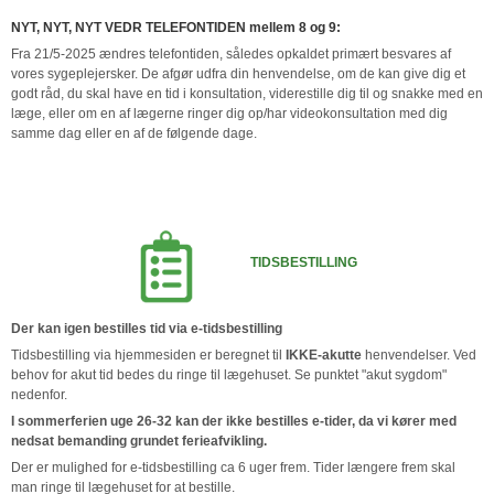
NYT, NYT, NYT VEDR TELEFONTIDEN mellem 8 og 9:
Fra 21/5-2025 ændres telefontiden, således opkaldet primært besvares af
vores sygeplejersker. De afgør udfra din henvendelse, om de kan give dig et
godt råd, du skal have en tid i konsultation, viderestille dig til og snakke med en
læge, eller om en af lægerne ringer dig op/har videokonsultation med dig
samme dag eller en af de følgende dage.
TIDSBESTILLING
Der kan igen bestilles tid via e-tidsbestilling
Tidsbestilling via hjemmesiden er beregnet til
IKKE-akutte
henvendelser. Ved
behov for akut tid bedes du ringe til lægehuset. Se punktet "akut sygdom"
nedenfor.
I sommerferien uge 26-32 kan der ikke bestilles e-tider, da vi kører med
nedsat bemanding grundet ferieafvikling.
Der er mulighed for e-tidsbestilling ca 6 uger frem. Tider længere frem skal
man ringe til lægehuset for at bestille.